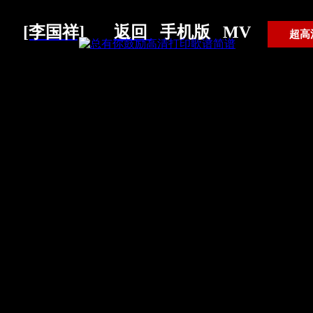
[李国祥]
返回
手机版
MV
超高