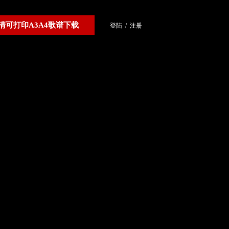
清可打印A3A4歌谱下载
登陆
/
注册