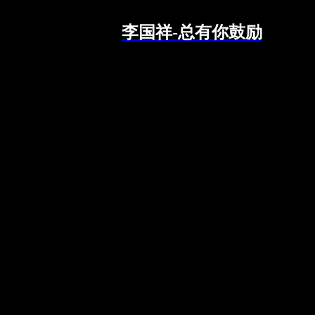
李国祥-总有你鼓励